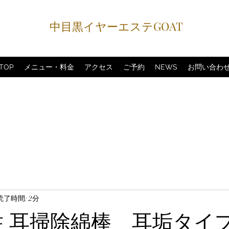
中目黒イヤーエステGOAT
TOP
メニュー・料金
アクセス
ご予約
NEWS
お問い合わ
読了時間: 2分
男性 耳掃除綿棒 耳垢タイ