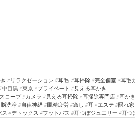
かき
#リラクゼーション
#耳毛
#耳掃除
#完全個室
#耳毛
#中目黒
#東京
#プライベート
#見える耳かき
#スコープ
#カメラ
#見える耳掃除
#耳掃除専門店
#耳か
#脳洗浄
#自律神経
#眼精疲労
#癒し
#耳
#エステ
#隠れ家
バス
#デトックス
#フットバス
#耳つぼジュエリー
#耳つ