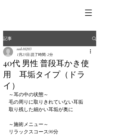
記事
nnb10203
1月25日
読了時間: 2分
40代 男性 普段耳かき使
用 耳垢タイプ（ドラ
イ）
～耳の中の状態～
毛の周りに取りきれていない耳垢
取り残した細かい耳垢が奥に
～施術メニュー～
リラックスコース90分