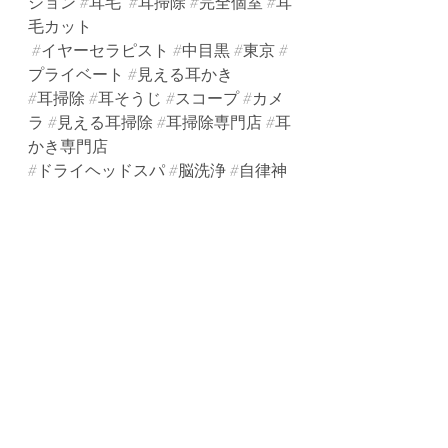
ション
#耳毛
#耳掃除
#完全個室
#耳
毛カット
#イヤーセラピスト
#中目黒
#東京
#
プライベート
#見える耳かき
#耳掃除
#耳そうじ
#スコープ
#カメ
ラ
#見える耳掃除
#耳掃除専門店
#耳
かき専門店
#ドライヘッドスパ
#脳洗浄
#自律神
経
#眼精疲労
#癒し
#耳
#エステ
#隠
れ家
#デトックスフットバス
#デトック
ス
#フットバス
#耳つぼジュエリー
#
耳つぼ