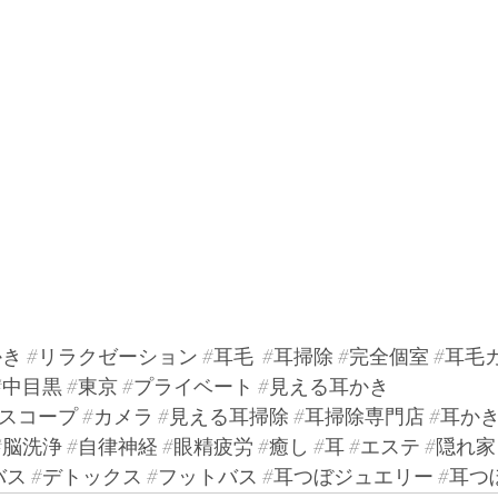
かき
#リラクゼーション
#耳毛
#耳掃除
#完全個室
#耳毛
#中目黒
#東京
#プライベート
#見える耳かき
#スコープ
#カメラ
#見える耳掃除
#耳掃除専門店
#耳か
#脳洗浄
#自律神経
#眼精疲労
#癒し
#耳
#エステ
#隠れ家
バス
#デトックス
#フットバス
#耳つぼジュエリー
#耳つ