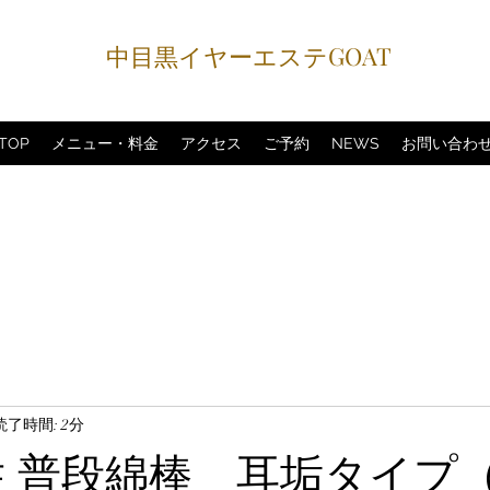
中目黒イヤーエステGOAT
TOP
メニュー・料金
アクセス
ご予約
NEWS
お問い合わ
読了時間: 2分
男性 普段綿棒 耳垢タイプ