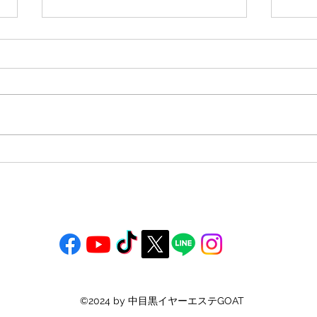
20代 女性 耳掃除はたまに綿
20
棒 耳垢タイプ（ドライ）
耳垢
©2024 by 中目黒イヤーエステGOAT