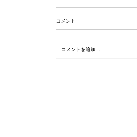
コメント
コメントを追加…
40代 男性 耳掃除たまに 耳
垢タイプ（ドライ）