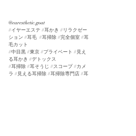
@earesthetic.goat
#イヤーエステ
#耳かき
#リラクゼー
ション
#耳毛
#耳掃除
#完全個室
#耳
毛カット
#中目黒
#東京
#プライベート
#見え
る耳かき
#デトックス
#耳掃除
#耳そうじ
#スコープ
#カメ
ラ
#見える耳掃除
#耳掃除専門店
#耳
かき専門店
#ドライヘッドスパ
#脳洗浄
#自律神
経
#眼精疲労
#癒し
#耳
#エステ
#隠
れ家
#デトックスフットバス
#フットバ
ス
#耳つぼジュエリー
#耳つぼ