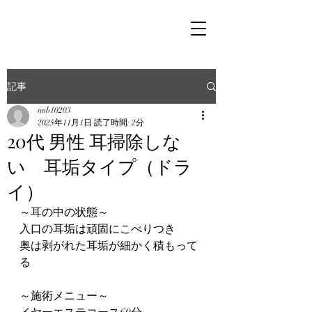
記事
nnb10203
2025年11月1日
読了時間: 2分
20代 男性 耳掃除しな
い 耳垢タイプ（ドラ
イ）
～耳の中の状態～
入口の耳垢は頑固にこべりつき
奥は剥がれた耳垢が細かく積もって
る
～施術メニュー～