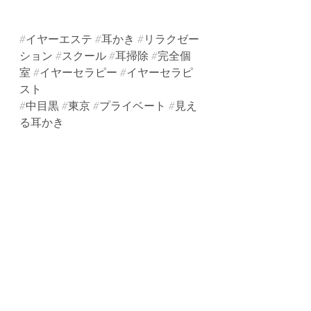
#イヤーエステ
#耳かき
#リラクゼー
ション
#スクール
#耳掃除
#完全個
室
#イヤーセラピー
#イヤーセラピ
スト
#中目黒
#東京
#プライベート
#見え
る耳かき
#耳掃除
#耳そうじ
#スコープ
#カメ
ラ
#ドライヘッドスパ
#脳洗浄
#自律神
経
#眼精疲労
#癒し
#耳
#エステ
#隠
れ家