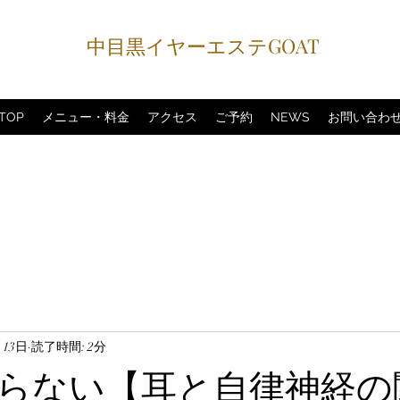
中目黒イヤーエステGOAT
TOP
メニュー・料金
アクセス
ご予約
NEWS
お問い合わ
月13日
読了時間: 2分
らない【耳と自律神経の