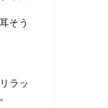
耳そう
リラッ
。