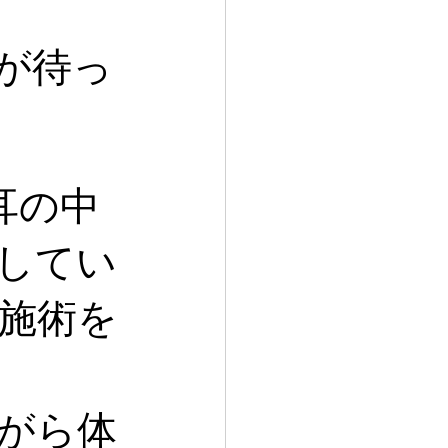
が待っ
耳の中
してい
施術を
がら体