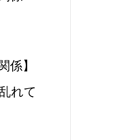
関係】
乱れて