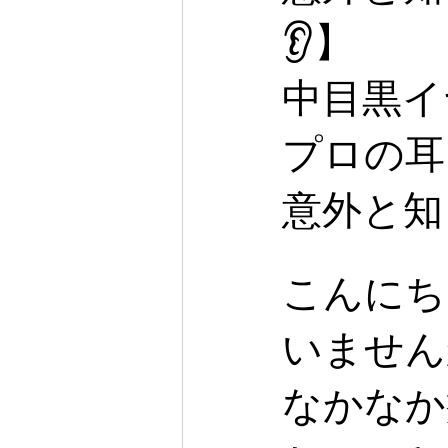
👂】
中目黒イ
プロの耳そ
意外と知
こんにち
いません
なかなか