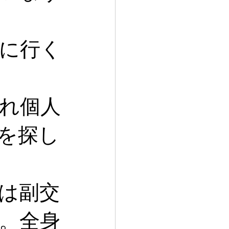
に行く
れ個人
を探し
は副交
。全身