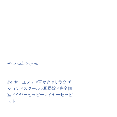
@earesthetic.goat
#イヤーエステ
#耳かき
#リラクゼー
ション
#スクール
#耳掃除
#完全個
室
#イヤーセラピー
#イヤーセラピ
スト
#中目黒
#東京
#プライベート
#見え