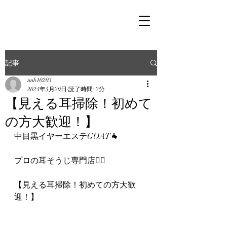
記事
nnb10203
2024年5月20日
読了時間: 2分
【見える耳掃除！初めて
の方大歓迎！】
中目黒イヤーエステGOAT🐐
プロの耳そうじ専門店👂🏻
【見える耳掃除！初めての方大歓
迎！】