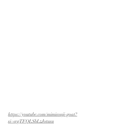
https://youtube.com/mimisouji-goat?
si=wgTFQLSbLzJotusu