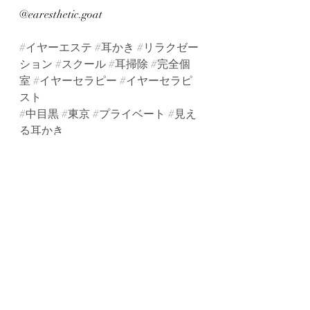
@earesthetic.goat
#イヤーエステ
#耳かき
#リラクゼー
ション
#スクール
#耳掃除
#完全個
室
#イヤーセラピー
#イヤーセラピ
スト
#中目黒
#東京
#プライベート
#見え
る耳かき
#耳掃除
#耳そうじ
#スコープ
#カメ
ラ
#ドライヘッドスパ
#脳洗浄
#自律神
経
#眼精疲労
#癒し
#耳
#エステ
#隠
れ家