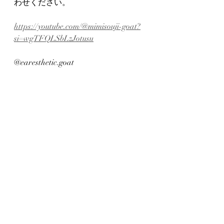
わせください。
https://youtube.com/@mimisouji-goat?
si=wgTFQLSbLzJotusu
@earesthetic.goat