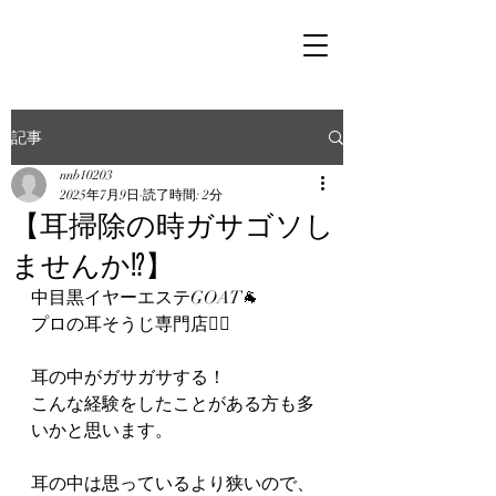
記事
nnb10203
2025年7月9日
読了時間: 2分
【耳掃除の時ガサゴソし
ませんか⁉︎】
中目黒イヤーエステGOAT🐐
プロの耳そうじ専門店👂🏻
耳の中がガサガサする！
こんな経験をしたことがある方も多
いかと思います。
耳の中は思っているより狭いので、