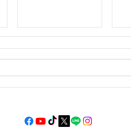
40代 男性 耳掃除綿棒 耳垢
40代 男性 
タイプ（ウェット）左耳
タイ