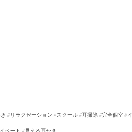
かき
#リラクゼーション
#スクール
#耳掃除
#完全個室
#
ライベート
#見える耳かき