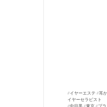
#イヤーエステ
#耳
イヤーセラピスト
#中目黒
#東京
#プ