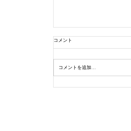
コメント
コメントを追加…
30代 男性 耳掃除あまりしな
い 耳垢タイプ（ドライ）