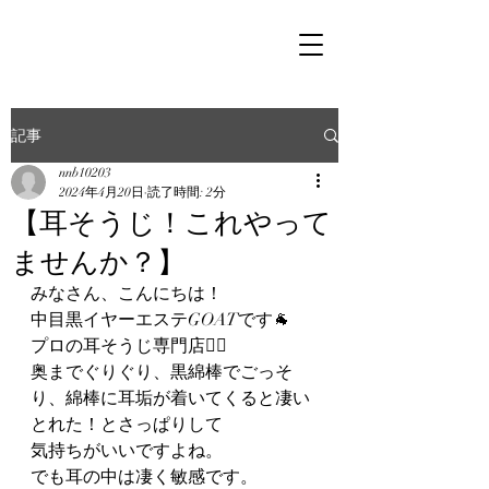
記事
nnb10203
2024年4月20日
読了時間: 2分
【耳そうじ！これやって
ませんか？】
みなさん、こんにちは！
中目黒イヤーエステGOATです🐐
プロの耳そうじ専門店👂🏻
奥までぐりぐり、黒綿棒でごっそ
り、綿棒に耳垢が着いてくると凄い
とれた！とさっぱりして
気持ちがいいですよね。
でも耳の中は凄く敏感です。