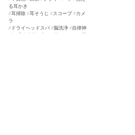
る耳かき
#耳掃除
#耳そうじ
#スコープ
#カメ
ラ
#ドライヘッドスパ
#脳洗浄
#自律神
経
#眼精疲労
#癒し
#耳
#エステ
#隠
れ家
最新記事
すべて表示