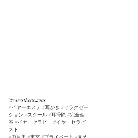
@earesthetic.goat
#イヤーエステ
#耳かき
#リラクゼー
ション
#スクール
#耳掃除
#完全個
室
#イヤーセラピー
#イヤーセラピ
スト
#中目黒
#東京
#プライベート
#見え