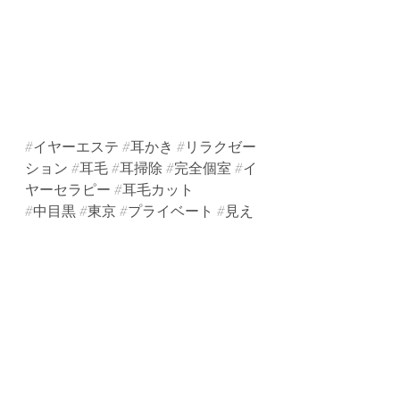
#イヤーエステ
#耳かき
#リラクゼー
ション
#耳毛
#耳掃除
#完全個室
#イ
ヤーセラピー
#耳毛カット
#中目黒
#東京
#プライベート
#見え
る耳かき
#耳掃除
#耳そうじ
#スコープ
#カメ
ラ
#ドライヘッドスパ
#脳洗浄
#自律神
経
#眼精疲労
#癒し
#耳
#エステ
#隠
れ家