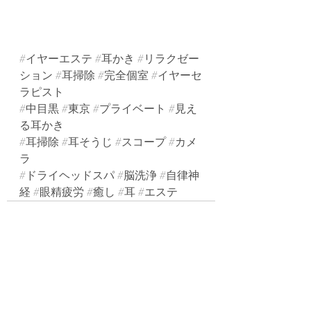
#イヤーエステ
#耳かき
#リラクゼー
ション
#耳掃除
#完全個室
#イヤーセ
ラピスト
#中目黒
#東京
#プライベート
#見え
る耳かき
#耳掃除
#耳そうじ
#スコープ
#カメ
ラ
#ドライヘッドスパ
#脳洗浄
#自律神
経
#眼精疲労
#癒し
#耳
#エステ
最新記事
すべて表示