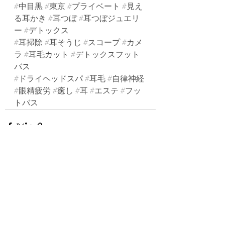
#中目黒
#東京
#プライベート
#見え
る耳かき
#耳つぼ
#耳つぼジュエリ
ー
#デトックス
#耳掃除
#耳そうじ
#スコープ
#カメ
ラ
#耳毛カット
#デトックスフット
バス
#ドライヘッドスパ
#耳毛
#自律神経
#眼精疲労
#癒し
#耳
#エステ
#フッ
トバス
最新記事
すべて表示