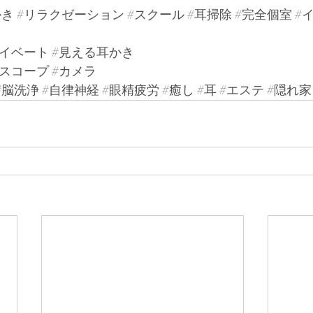
かき
#リラクゼーション
#スクール
#耳掃除
#完全個室
#
ライベート
#見える耳かき
#スコープ
#カメラ
#脳洗浄
#自律神経
#眼精疲労
#癒し
#耳
#エステ
#隠れ家