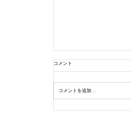
コメント
コメントを追加…
40代 男性 耳掃除綿棒 耳垢
タイプ（ウェット）