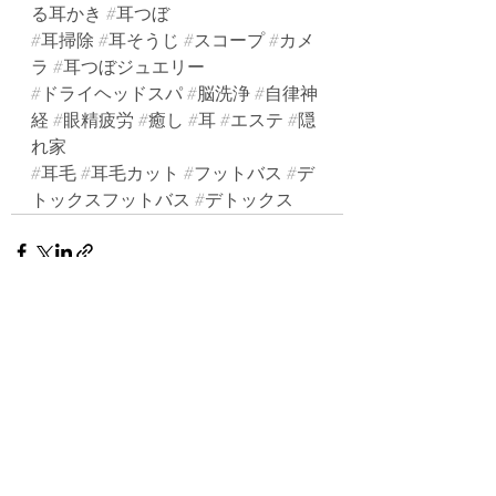
る耳かき
#耳つぼ
#耳掃除
#耳そうじ
#スコープ
#カメ
ラ
#耳つぼジュエリー
#ドライヘッドスパ
#脳洗浄
#自律神
経
#眼精疲労
#癒し
#耳
#エステ
#隠
れ家
#耳毛
#耳毛カット
#フットバス
#デ
トックスフットバス
#デトックス
最新記事
すべて表示