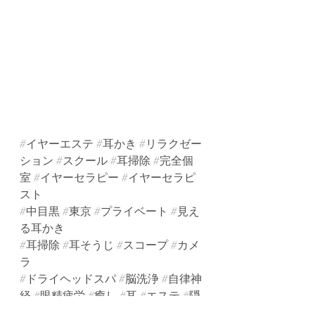
#イヤーエステ
#耳かき
#リラクゼー
ション
#スクール
#耳掃除
#完全個
室
#イヤーセラピー
#イヤーセラピ
スト
#中目黒
#東京
#プライベート
#見え
る耳かき
#耳掃除
#耳そうじ
#スコープ
#カメ
ラ
#ドライヘッドスパ
#脳洗浄
#自律神
経
#眼精疲労
#癒し
#耳
#エステ
#隠
れ家