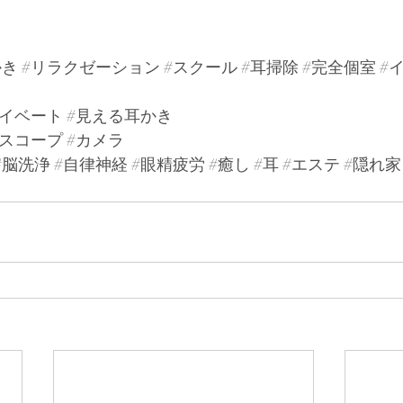
かき
#リラクゼーション
#スクール
#耳掃除
#完全個室
#
ライベート
#見える耳かき
#スコープ
#カメラ
#脳洗浄
#自律神経
#眼精疲労
#癒し
#耳
#エステ
#隠れ家